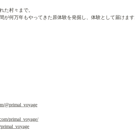
れた村々まで。

間が何万年もやってきた原体験を発掘し、体験として届けます
com/@primal_voyage
.com/primal_voyage/
@primal_voyage