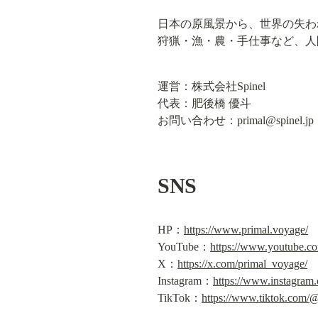
日本の原風景から、世界の失わ
狩猟・漁・農・手仕事など、人
運営：株式会社Spinel

代表：肥後橋 優斗

お問い合わせ：
primal@spinel.jp
SNS
HP：
https://www.primal.voyage/
YouTube：
https://www.youtube.
X：
https://x.com/primal_voyage/
Instagram：
https://www.instagram
TikTok：
https://www.tiktok.com/